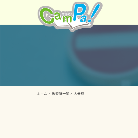
ホーム
>
教習所一覧
>
大分県