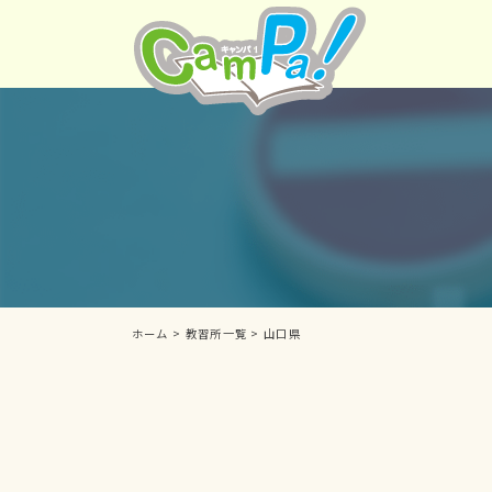
ホーム
>
教習所一覧
>
山口県